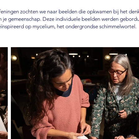
feningen zochten we naar beelden die opkwamen bij het de
n je gemeenschap. Deze individuele beelden werden geborduu
ïnspireerd op mycelium, het ondergrondse schimmelwortel.