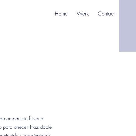
Home
Work
Contact
 compartir tu historia
eb para ofrecer. Haz doble
 contenido y asegúrate de